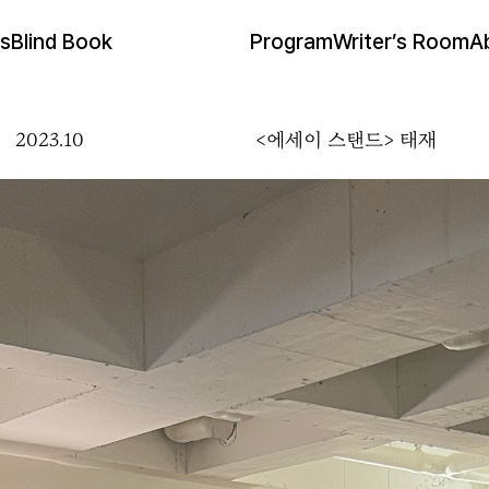
s
Blind Book
Program
Writer’s Room
A
2023.10
<에세이 스탠드> 태재