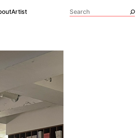
bout
Artist
검색: