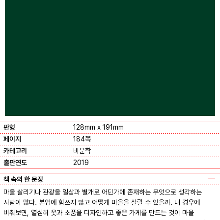
판형
128mm x 191mm
페이지
184쪽
카테고리
비문학
출판연도
2019
책 속의 한 문장
마을 살리기나 관광을 일상과 별개로 어딘가에 존재하는 무엇으로 생각하는
사람이 많다. 본업에 힘쓰지 않고 어떻게 마을을 살릴 수 있을까. 내 경우에
비춰보면, 열심히 옷과 소품을 디자인하고 좋은 가게를 만드는 것이 마을