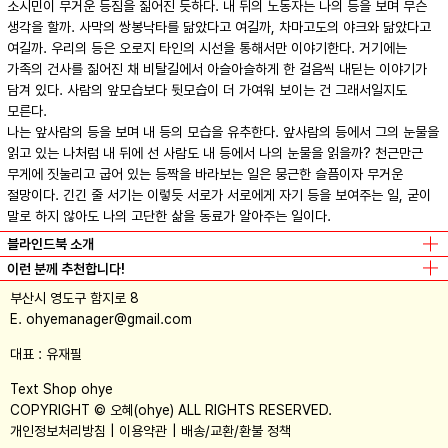
소시민이 무거운 등짐을 짊어진 듯하다. 내 뒤의 노동자는 나의 등을 보며 무슨
생각을 할까. 사막의 쌍봉낙타를 닮았다고 여길까, 차마고도의 야크와 닮았다고
여길까. 우리의 등은 오로지 타인의 시선을 통해서만 이야기한다. 거기에는
가족의 건사를 짊어진 채 비탈길에서 아슬아슬하게 한 걸음씩 내딛는 이야기가
담겨 있다. 사람의 앞모습보다 뒷모습이 더 가여워 보이는 건 그래서일지도
모른다.
나는 앞사람의 등을 보며 내 등의 모습을 유추한다. 앞사람의 등에서 그의 눈물을
읽고 있는 나처럼 내 뒤에 선 사람도 내 등에서 나의 눈물을 읽을까? 천근만근
무게에 짓눌리고 굽어 있는 등짝을 바라보는 일은 뭉근한 슬픔이자 무거운
절망이다. 긴긴 줄 서기는 이렇듯 서로가 서로에게 자기 등을 보여주는 일, 굳이
말로 하지 않아도 나의 고단한 삶을 동료가 알아주는 일이다.
블라인드북 소개
이런 분께 추천합니다!
부산시 영도구 함지로 8
E. ohyemanager@gmail.com
대표 : 유재필
Text Shop ohye
COPYRIGHT © 오혜(ohye) ALL RIGHTS RESERVED.
개인정보처리방침
이용약관
배송/교환/환불 정책