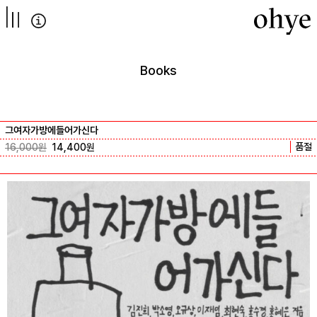
컨텐츠로
넘어가기
Books
그여자가방에들어가신다
품절
16,000
원
14,400
원