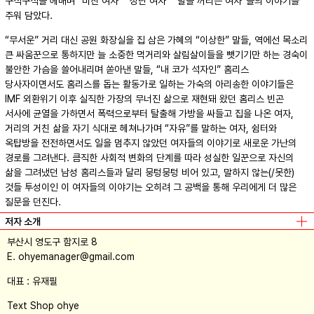
구석구석을 헤매며 “미친 여자” “성난 여자” “말을 꺼리는 여자”들의 이야기를
주워 담았다.
“무서운” 거리 대신 공원 화장실을 집 삼은 가혜의 “이상한” 말들, 역에선 목소리
큰 싸움꾼으로 통하지만 늘 소중한 먹거리와 살림살이들을 뺏기기만 하는 경숙이
불안한 가슴을 쓸어내리며 쏟아낸 말들, “내 코가 석자인” 홈리스
당사자이면서도 홈리스를 돕는 활동가로 일하는 가숙의 아리송한 이야기들은
IMF 외환위기 이후 실직한 가장의 무너진 삶으로 재현돼 왔던 홈리스 빈곤
서사에 균열을 가하면서 폭력으로부터 탈출해 가방을 싸들고 집을 나온 여자,
거리의 거친 삶을 자기 식대로 헤쳐나가며 “자유”를 말하는 여자, 쉼터와
옥탑방을 전전하면서도 일을 멈추지 않았던 여자들의 이야기로 새로운 가난의
경로를 그려낸다. 큼직한 사회적 변화의 단계를 따라 성실한 일꾼으로 자신의
삶을 그려냈던 남성 홈리스들과 달리 뭉텅뭉텅 비어 있고, 말하지 않는(/못한)
것들 투성이인 이 여자들의 이야기는 오히려 그 공백을 통해 우리에게 더 많은
질문을 던진다.
저자 소개
부산시 영도구 함지로 8
E. ohyemanager@gmail.com
대표 : 유재필
Text Shop ohye