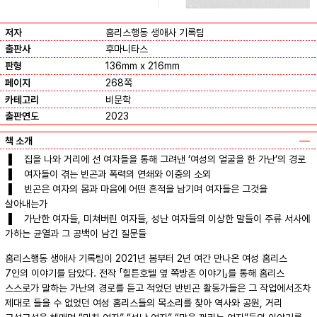
저자
홈리스행동 생애사 기록팀
출판사
후마니타스
판형
136mm x 216mm
페이지
268쪽
카테고리
비문학
출판연도
2023
책 소개
▐ 집을 나와 거리에 선 여자들을 통해 그려낸 ‘여성의 얼굴을 한 가난’의 경로
▐ 여자들이 겪는 빈곤과 폭력의 연쇄와 이중의 소외
▐ 빈곤은 여자의 몸과 마음에 어떤 흔적을 남기며 여자들은 그것을
살아내는가
▐ 가난한 여자들, 미쳐버린 여자들, 성난 여자들의 이상한 말들이 주류 서사에
가하는 균열과 그 공백이 남긴 질문들
홈리스행동 생애사 기록팀이 2021년 봄부터 2년 여간 만나온 여성 홈리스
7인의 이야기를 담았다. 전작 「힐튼호텔 옆 쪽방촌 이야기」를 통해 홈리스
스스로가 말하는 가난의 경로를 듣고 적었던 반빈곤 활동가들은 그 작업에서조차
제대로 들을 수 없었던 여성 홈리스들의 목소리를 찾아 역사와 공원, 거리