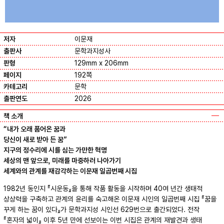
저자
이문재
출판사
문학과지성사
판형
129mm x 206mm
페이지
192쪽
카테고리
문학
출판연도
2026
책 소개
“내가 오래 품어온 꿈과
당신이 새로 받아 든 꿈”
지구의 정수리에 시를 심는 가만한 혁명
세상의 맨 앞으로, 미래를 마중하러 나아가기
세계와의 관계를 재감각하는 이문재 일곱번째 시집
1982년 동인지 『시운동』을 통해 작품 활동을 시작하며 40여 년간 생태적
상상력을 구축하고 관계의 윤리를 숙고해온 이문재 시인의 일곱번째 시집 『꿈을
꾸게 하는 꿈이 있다』가 문학과지성 시인선 629번으로 출간되었다. 전작
『혼자의 넓이』 이후 5년 만에 선보이는 이번 시집은 관계의 재발견과 생태