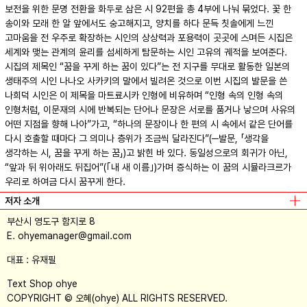
보전을 위한 문명 전환을 화두로 삼은 시 92편을 총 4부에 나눠 묶었다. 꽃 한
송이와 모래 한 알 앞에서도 숭고해지고, 양치를 하다 문득 칫솔에게 느낀
고마움을 전 우주로 확장하는 시인의 상상력과 포용력이 곳곳에 스며든 시집은
세계와 맺는 관계의 윤리를 섬세하게 탐문하는 시인 고유의 궤적을 보여준다.
시집의 제목인 “꿈을 꾸게 하는 꿈이 있다”는 전 지구를 무대로 활동한 일본의
생태주의 시인 나나오 사카키의 말에서 빌려온 것으로 이번 시집의 발문을 쓴
나희덕 시인은 이 제목을 마트료시카 인형에 비유하며 “인형 속의 인형 속의
인형처럼, 이문재의 시에 반복되는 단어나 문장은 서로를 품거나 낳으며 사유의
어떤 지점을 향해 나아”가고, “하나의 문장이나 한 편의 시 속에서 같은 단어를
다시 호출할 때마다 그 의미나 층위가 조금씩 달라진다”(─발문, 「생각을
생각하는 시, 꿈을 꾸게 하는 꿈」)고 밝힌 바 있다. 동일성으로의 회귀가 아닌,
“앞과 뒤 위아래도 뒤집어”(｢내 새 이름｣)가며 증식하는 이 꿈의 시뮬라크르가
우리로 하여금 다시 꿈꾸게 한다.
저자 소개
부산시 영도구 함지로 8
E. ohyemanager@gmail.com
대표 : 유재필
Text Shop ohye
COPYRIGHT © 오혜(ohye) ALL RIGHTS RESERVED.