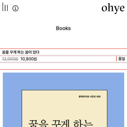
컨텐츠로
넘어가기
Books
꿈을 꾸게 하는 꿈이 있다
품절
12,000
원
10,800
원