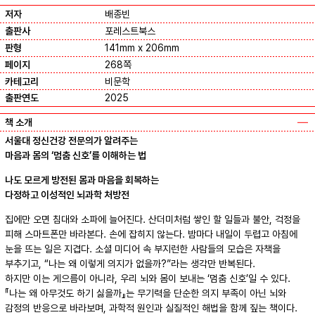
저자
배종빈
출판사
포레스트북스
판형
141mm x 206mm
페이지
268쪽
카테고리
비문학
출판연도
2025
책 소개
서울대 정신건강 전문의가 알려주는
마음과 몸의 ‘멈춤 신호’를 이해하는 법
나도 모르게 방전된 몸과 마음을 회복하는
다정하고 이성적인 뇌과학 처방전
집에만 오면 침대와 소파에 늘어진다. 산더미처럼 쌓인 할 일들과 불안, 걱정을
피해 스마트폰만 바라본다. 손에 잡히지 않는다. 밤마다 내일이 두렵고 아침에
눈을 뜨는 일은 지겹다. 소셜 미디어 속 부지런한 사람들의 모습은 자책을
부추기고, “나는 왜 이렇게 의지가 없을까?”라는 생각만 반복된다.
하지만 이는 게으름이 아니라, 우리 뇌와 몸이 보내는 ‘멈춤 신호’일 수 있다.
『나는 왜 아무것도 하기 싫을까』는 무기력을 단순한 의지 부족이 아닌 뇌와
감정의 반응으로 바라보며, 과학적 원인과 실질적인 해법을 함께 짚는 책이다.