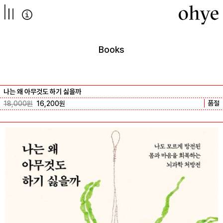
컨텐츠로
넘어가기
Books
나는 왜 아무것도 하기 싫을까
품절
18,000
원
16,200
원