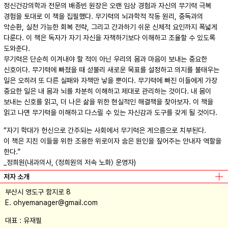
정신건강의학과 전문의 배종빈 원장은 오랜 임상 경험과 자신의 무기력 극복
경험을 토대로 이 책을 집필했다. 무기력의 뇌과학적 작동 원리, 중독과의
악순환, 실천 가능한 회복 전략, 그리고 간과하기 쉬운 신체적 요인까지 폭넓게
다룬다. 이 책은 독자가 자기 자신을 자책하기보다 이해하고 조율할 수 있도록
도와준다.
무기력은 단순히 이겨내야 할 적이 아닌 우리의 몸과 마음이 보내는 중요한
신호이다. 무기력에 빠졌을 때 섣불리 새로운 목표를 설정하고 의지를 불태우는
일은 오히려 또 다른 실패와 자책만 낳을 뿐이다. 무기력에 빠진 이들에게 가장
중요한 일은 내 몸과 뇌를 차분히 이해하고 제대로 관리하는 것이다. 내 몸이
보내는 신호를 읽고, 더 나은 삶을 위한 현실적인 해결책을 찾아보자. 이 책을
읽고 나면 무기력을 이해하고 다스릴 수 있는 자신감과 도구를 갖게 될 것이다.
“자기 학대가 헌신으로 간주되는 사회에서 무기력은 게으름으로 치부된다.
이 책은 지친 이들을 위한 조용한 위로이자 숨은 원인을 짚어주는 안내자 역할을
한다.”
_정희원(내과의사, 〈정희원의 저속 노화〉 운영자)
저자 소개
부산시 영도구 함지로 8
E. ohyemanager@gmail.com
대표 : 유재필