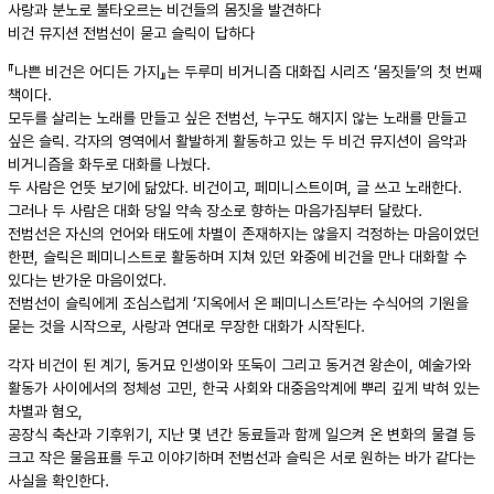
사랑과 분노로 불타오르는 비건들의 몸짓을 발견하다
비건 뮤지션 전범선이 묻고 슬릭이 답하다
『나쁜 비건은 어디든 가지』는 두루미 비거니즘 대화집 시리즈 ‘몸짓들’의 첫 번째
책이다.
모두를 살리는 노래를 만들고 싶은 전범선, 누구도 해지지 않는 노래를 만들고
싶은 슬릭. 각자의 영역에서 활발하게 활동하고 있는 두 비건 뮤지션이 음악과
비거니즘을 화두로 대화를 나눴다.
두 사람은 언뜻 보기에 닮았다. 비건이고, 페미니스트이며, 글 쓰고 노래한다.
그러나 두 사람은 대화 당일 약속 장소로 향하는 마음가짐부터 달랐다.
전범선은 자신의 언어와 태도에 차별이 존재하지는 않을지 걱정하는 마음이었던
한편, 슬릭은 페미니스트로 활동하며 지쳐 있던 와중에 비건을 만나 대화할 수
있다는 반가운 마음이었다.
전범선이 슬릭에게 조심스럽게 ‘지옥에서 온 페미니스트’라는 수식어의 기원을
묻는 것을 시작으로, 사랑과 연대로 무장한 대화가 시작된다.
각자 비건이 된 계기, 동거묘 인생이와 또둑이 그리고 동거견 왕손이, 예술가와
활동가 사이에서의 정체성 고민, 한국 사회와 대중음악계에 뿌리 깊게 박혀 있는
차별과 혐오,
공장식 축산과 기후위기, 지난 몇 년간 동료들과 함께 일으켜 온 변화의 물결 등
크고 작은 물음표를 두고 이야기하며 전범선과 슬릭은 서로 원하는 바가 같다는
사실을 확인한다.