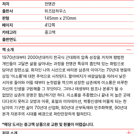
저자
천명관
출판사
위즈덤하우스
판형
145mm x 210mm
페이지
412쪽
카테고리
중고책
출판연도
책 소개
1970년대부터 2000년대까지 한국식 근대화의 압축 성장을 거치며 평범한
개인들이 고달픈 삶을 살아내는 과정을 천명관 특유의 흡인력 있는 화법으로
담아낸 장편소설. 화자인 나의 시선으로 바라본 삼촌의 이야기는 70년대 영웅의
상징 ‘이소룡’에 대한 추억으로 시작된다. 할아버지가 바깥살림을 차려서 낳은
서자로 들어와 어릴 때부터 눈칫밥을 먹으며 성장한 삼촌에게 이소룡은 비루한
자신의 인생을 구원해줄 그 무엇이다. 그러나 태생부터 원조나 본류가 될 수
없었던 삼촌의 운명은 험난하기만 하다. 이소룡을 추종했으나 끝내 저 높은 곳에
다다르지 못하고 모방과 아류, 표절과 이미테이션, 짝퉁인생에 머물게 되는 한
남자의 기구한 삶이 70년대 산업화, 80년대 군부독재와 민주화혁명, 90년대
본격 자본주의 시대를 배경으로 파란만장하게 펼쳐진다.
*해당 도서는 중고책 상품으로 교환 및 환불이 어렵습니다.
저자 소개