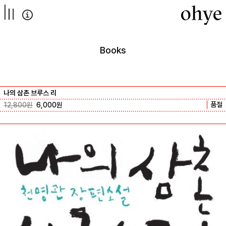
컨텐츠로
넘어가기
Books
나의 삼촌 브루스 리
품절
12,800
원
6,000
원