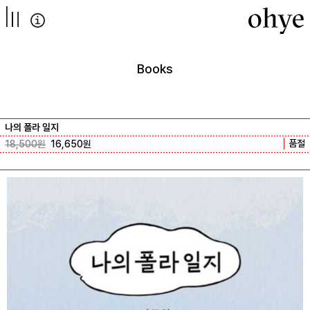
컨텐츠로
넘어가기
Books
나의 폴라 일지
품절
18,500
원
16,650
원