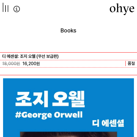
컨텐츠로
넘어가기
Books
디 에센셜: 조지 오웰 (무선 보급판)
품절
18,000
원
16,200
원