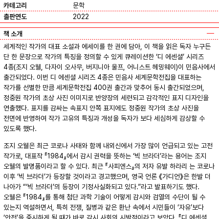
카테고리
문학
출판연도
2022
책 소개
세계적인 작가의 대표 소설과 에세이를 한 권에 담아, 이 책을 읽은 독자 누구든
단 한 문장으로 작가의 특징을 정의할 수 있게 큐레이션한 ‘디 에센셜’ 시리즈
4종(조지 오웰, 다자이 오사무, 버지니아 울프, 어니스트 헤밍웨이)이 민음사에서
출간되었다. 이번 디 에센셜 시리즈 4종은 민음사 세계문학전집을 대표하는
작가를 선별한 만큼 세계문학전집 400권 출간과 맞추어 동시 출간되었으며,
정중원 작가의 초상 사진 이미지로 반양장의 세련되고 감각적인 표지 디자인을
연출했다. 표지를 감싸는 속표지 안쪽 표지에도 정중원 작가의 초상 사진을
전면에 반영하여 작가 고유의 특징과 개성을 독자가 보다 세심하게 감상할 수
있도록 했다.
조지 오웰은 최근 코로나 사태와 함께 내외신에서 가장 많이 언급되고 있는 고전
작가로, 대표작 『1984』에서 감시 권력을 뜻하는 ‘빅 브라더’라는 용어는 조지
오웰의 발명품이라고 할 수 있다. 최근 『사피엔스』의 저자 유발 하라리 는 코로나
이후 ‘빅 브라더’가 등장할 것이라고 경고했으며, 영국 언론 《가디언》은 한발 더
나아가 “‘빅 브라더’의 등장이 기정사실화되고 있다.”라고 발표하기도 했다.
오웰은 『1984』를 통해 첨단 과학 기술이 어떻게 감시와 검열의 수단이 될 수
있는지 역설하면서, 특히 전쟁, 질병과 같은 환난 속에서 시민들이 ‘자유’보다
‘안전’을 중시하게 될 때가 바로 감시 사회의 시발점이라고 보았다. 『디 에센셜