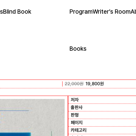
s
Blind Book
Program
Writer’s Room
A
Books
22,000
원
19,800
원
저자
출판사
판형
페이지
카테고리