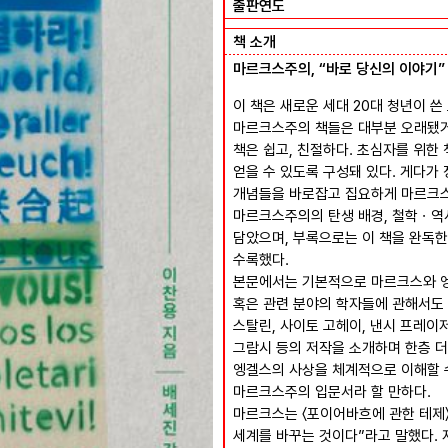
출판연도
책 소개
마르크스주의, “바로 당신의 이야기”
이 책은 새로운 세대 20대 청년이 
마르크스주의 책들은 대부분 오래됐거나
책은 쉽고, 친절하다. 초심자를 위
얻을 수 있도록 구성돼 있다. 게다
개념들을 바로잡고 집요하게 마르크
마르크스주의의 탄생 배경, 철학ㆍ
담았으며, 부록으로는 이 책을 완독한
수록했다.
본문에서는 기본적으로 마르크스와 
혹은 관련 분야의 학자들에 관해서도 설
스탈린, 사이토 고헤이, 낸시 프레이저
그람시 등의 저작을 소개하며 한층 더
엥겔스의 사상을 체계적으로 이해할 수
마르크스주의 입문서라 할 만하다.
마르크스는 〈포이어바흐에 관한 테제
세계를 바꾸는 것이다”라고 말했다. 