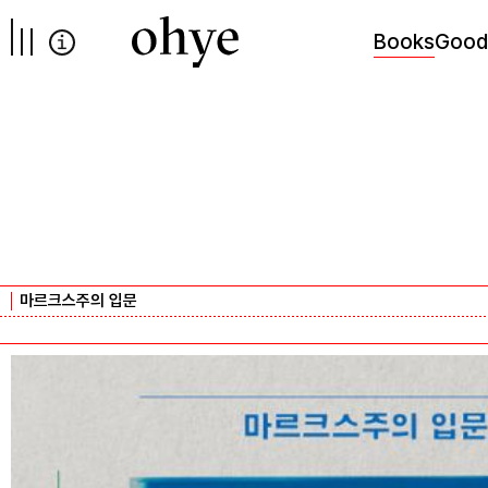
컨텐츠로
넘어가기
Books
Good
마르크스주의 입문