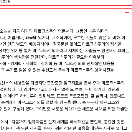
2025
쓴 오늘날 지금 여기의 마르크스주의 입문서다. 그동안 나온 여타의
, 어렵거나, 왜곡돼 있거나, 교조적이며, 모호한 것들이 많은 데 비해 이
한 책인 만큼 별도의 배경지식이나 참고문헌 없이도 마르크스주의의 지식을
가 정확한 읽기를 통해 마르크스주의자라고 자처하는 사람들도 편견으로 대하는
스주의의 핵심만을 전달한다. 마르크스주의가 필요한 이유부터
역사학ㆍ경제학ㆍ사회학ㆍ정치학 등 마르크스주의의 전체적인 내용을
 후 추가로 읽을 수 있는 추천도서 목록과 마르크스주의 용어사전을
엥겔스의 내용만을 다뤘지만 중간중간 참고자료를 통해 후대 마르크스주의
명했다. ‘더 읽어보기’ 코너에서는 알랭 드 보통, 토마 피게티, 레닌과
, 데이비드 하비, 루이 알튀세르, 표트르 크로포트킨, 칼 폴라니, 안토니오
 풍성하게 마르크스주의를 접할 수 있도록 했다. 즉 누구나 마르크스와
 있게 구성돼 있다. 그야말로 새로운 세대가 쓴 새로운 세대를 위한 탁월한
〉에서 “지금까지 철학자들은 단지 세계를 해석해왔을 뿐인데, 중요한 것은
저자는 이 책 또한 세계를 바꾸기 위한 작은 한 걸음을 내딛는 자세로 썼다고