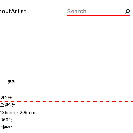
bout
Artist
검색:
품절
이찬용
오월의봄
135mm x 205mm
360쪽
비문학