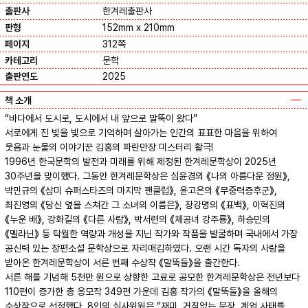
출판사
한겨레출판사
판형
152mm x 210mm
페이지
312쪽
카테고리
문학
출판연도
2025
책 소개
“바다에서 도시로, 도시에서 내 앞으로 말뚝이 왔다”
서로에게 진 빚을 빛으로 기억하며 살아가는 인간의 표표한 마음을 위하여
웃음과 눈물의 이야기꾼 김홍의 파란만장 미스터리 활극!
1996년 한국문학의 발전과 미래를 위해 제정된 한겨레문학상이 2025년
30주년을 맞이했다. 그동안 한겨레문학상은 심윤경의 《나의 아름다운 정원》,
박민규의 《삼미 슈퍼스타즈의 마지막 팬클럽》, 윤고은의 《무중력증후군》,
최진영의 《당신 옆을 스쳐간 그 소녀의 이름은》, 장강명의 《표백》, 이혁진의
《누운 배》, 강화길의 《다른 사람》, 박서련의 《체공녀 강주룡》, 하승민의
《멜라닌》 등 탁월한 역량과 개성을 지닌 작가와 작품을 발굴하며 국내에서 가장
공신력 있는 장편소설 문학상으로 자리매김하였다. 오랜 시간 독자의 사랑을
받아온 한겨레문학상이 서른 번째 수상작 《말뚝들》을 출간한다.
서른 해를 기념해 5천만 원으로 상향한 고료로 공모한 한겨레문학상은 전년보다
110편이 증가한 총 응모작 349편 가운데 김홍 작가의 《말뚝들》을 올해의
수상작으로 선정했다. 8인의 심사위원은 “재미, 거침없는 문장, 계엄 사태를