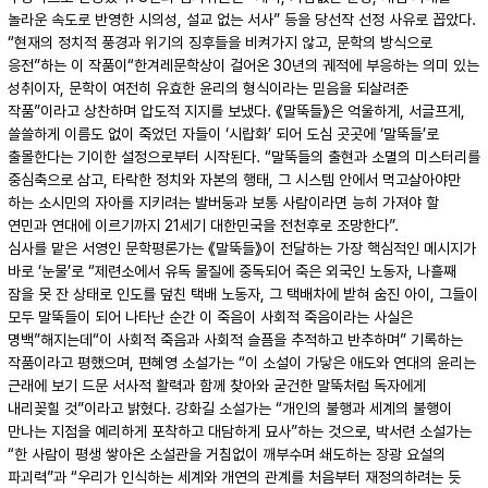
놀라운 속도로 반영한 시의성, 설교 없는 서사” 등을 당선작 선정 사유로 꼽았다.
“현재의 정치적 풍경과 위기의 징후들을 비켜가지 않고, 문학의 방식으로
응전”하는 이 작품이“한겨레문학상이 걸어온 30년의 궤적에 부응하는 의미 있는
성취이자, 문학이 여전히 유효한 윤리의 형식이라는 믿음을 되살려준
작품”이라고 상찬하며 압도적 지지를 보냈다. 《말뚝들》은 억울하게, 서글프게,
쓸쓸하게 이름도 없이 죽었던 자들이 ‘시랍화’ 되어 도심 곳곳에 ‘말뚝들’로
출몰한다는 기이한 설정으로부터 시작된다. “말뚝들의 출현과 소멸의 미스터리를
중심축으로 삼고, 타락한 정치와 자본의 행태, 그 시스템 안에서 먹고살아야만
하는 소시민의 자아를 지키려는 발버둥과 보통 사람이라면 능히 가져야 할
연민과 연대에 이르기까지 21세기 대한민국을 전천후로 조망한다”.
심사를 맡은 서영인 문학평론가는 《말뚝들》이 전달하는 가장 핵심적인 메시지가
바로 ‘눈물’로 “제련소에서 유독 물질에 중독되어 죽은 외국인 노동자, 나흘째
잠을 못 잔 상태로 인도를 덮친 택배 노동자, 그 택배차에 받혀 숨진 아이, 그들이
모두 말뚝들이 되어 나타난 순간 이 죽음이 사회적 죽음이라는 사실은
명백”해지는데“이 사회적 죽음과 사회적 슬픔을 추적하고 반추하며” 기록하는
작품이라고 평했으며, 편혜영 소설가는 “이 소설이 가닿은 애도와 연대의 윤리는
근래에 보기 드문 서사적 활력과 함께 찾아와 굳건한 말뚝처럼 독자에게
내리꽂힐 것”이라고 밝혔다. 강화길 소설가는 “개인의 불행과 세계의 불행이
만나는 지점을 예리하게 포착하고 대담하게 묘사”하는 것으로, 박서련 소설가는
“한 사람이 평생 쌓아온 소설관을 거침없이 깨부수며 쇄도하는 장광 요설의
파괴력”과 “우리가 인식하는 세계와 개연의 관계를 처음부터 재정의하려는 듯