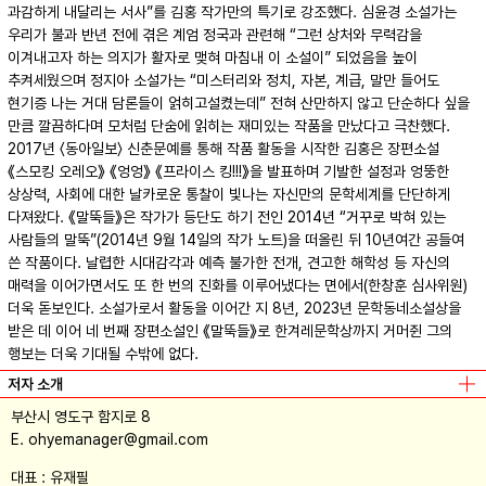
과감하게 내달리는 서사”를 김홍 작가만의 특기로 강조했다. 심윤경 소설가는
우리가 불과 반년 전에 겪은 계엄 정국과 관련해 “그런 상처와 무력감을
이겨내고자 하는 의지가 활자로 맺혀 마침내 이 소설이” 되었음을 높이
추켜세웠으며 정지아 소설가는 “미스터리와 정치, 자본, 계급, 말만 들어도
현기증 나는 거대 담론들이 얽히고설켰는데” 전혀 산만하지 않고 단순하다 싶을
만큼 깔끔하다며 모처럼 단숨에 읽히는 재미있는 작품을 만났다고 극찬했다.
2017년 〈동아일보〉 신춘문예를 통해 작품 활동을 시작한 김홍은 장편소설
《스모킹 오레오》 《엉엉》 《프라이스 킹!!!》을 발표하며 기발한 설정과 엉뚱한
상상력, 사회에 대한 날카로운 통찰이 빛나는 자신만의 문학세계를 단단하게
다져왔다. 《말뚝들》은 작가가 등단도 하기 전인 2014년 “거꾸로 박혀 있는
사람들의 말뚝”(2014년 9월 14일의 작가 노트)을 떠올린 뒤 10년여간 공들여
쓴 작품이다. 날렵한 시대감각과 예측 불가한 전개, 견고한 해학성 등 자신의
매력을 이어가면서도 또 한 번의 진화를 이루어냈다는 면에서(한창훈 심사위원)
더욱 돋보인다. 소설가로서 활동을 이어간 지 8년, 2023년 문학동네소설상을
받은 데 이어 네 번째 장편소설인 《말뚝들》로 한겨레문학상까지 거머쥔 그의
행보는 더욱 기대될 수밖에 없다.
저자 소개
부산시 영도구 함지로 8
E. ohyemanager@gmail.com
대표 : 유재필