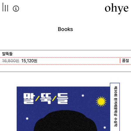
컨텐츠로
넘어가기
Books
말뚝들
품절
16,800
원
15,120
원