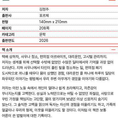
저자
김정주
출판사
포르체
판형
140mm x 210mm
페이지
208쪽
카테고리
문학
출판연도
2026
책 소개
택배 상하차, 사우나 청소, 편의점 아르바이트, 대리운전, 고시텔 관리까지.
저자는 생계를 위해 선택할 수밖에 없었던 수많은 일터에서의 기억을 과장 없이
드러낸다. 지하 사우나에서 타인이 흘린 털을 청소하는 일, 편의점 폐기
도시락으로 끼니를 때우다 몸이 상했던 경험, 대리운전 콜 하나에 하루치 일당이
좌우되던 이야기는 평범해서 우리 주변 아무개가 겪었을 이야기와 다름없다.
저자는 이런 노동 속에서 개인이 얼마나 쉽게 초라해지고, 자존감이
무너지는지를 고백한다. 성실과 노력만으로는 버틸 수 없었던 좌절감, 사랑으로
꾸린 가정을 책임지는 고단함, 몸이 망가지며 보냈던 이상 신호까지 숨기지
않는다. 그 솔직한 고백을 읽으며 독자는 자신의 경험을 떠올리기도 하고, 가족의
얼굴이나 우리의 형제, 이웃을 떠올리기도 할 것이다. 이처럼 이 책은 보통
어른이 쓴 밥벌이에 대한 기록이다.