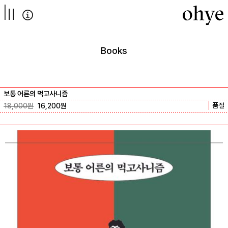
컨텐츠로
넘어가기
Books
보통 어른의 먹고사니즘
품절
18,000
원
16,200
원