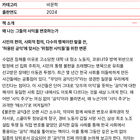
카테고리
비문학
출판연도
2024
책 소개
왜 나는 그들의 사익을 변호하는가
시민의 편의, 사회적 합의, 다수의 행복이란 탈을 쓴,
‘허용된 공익’에 맞서는 ‘위험한 사익들’을 위한 변론
수업권 침해를 이유로 고소당한 대학 내 청소 노동자, 코로나19 방역 위반으로
법정에 선 집회 주최자, 시민의 통행 불편을 초래했다는 명목으로 유죄를
선고받은 장애인 이동권 투쟁가. 최근 몇 년간 한국 사회를 떠들썩하게 만든
사건들에는 공통점이 있다. “무엇이 공익인가”라는 생경한 질문을 우리에게
던진다는 점이다. 이 사건들은 단어 그대로 ‘모두의 이익’을 뜻하는 ‘공익’에 대한
해석이 동일한 사회 집단 내에서도 이토록 다르다는 것을 새삼 느끼게 한다. 왜
어떤 ‘사익 추구’는 의심 없이 ‘공익’이라 불리면서, 왜 누군가의 ‘사익 추구’는
과격한 ‘떼쓰기’로 여겨질까?
《불온한 공익》은 오랜 시간 소수자, 약자와 함께 싸워온 변호사 류하경의 첫
저서로, 스쿨미투 정보공개 청구, 경비 노동자 갑질 사망 사건, 삼성 최초 노조
설립 투쟁 등 직접 변호를 맡았던 굵직한 갈등 사례를 통해 한국 사회에서
통용되는 ‘공익’ 개념을 톺아보는 책이다. 이를 통해 그동안 깊은 논의 없이
일종의 당위로서 강요되어 온 ‘공익’의 진짜 의미를 논의해 보고자 한다. 저자는