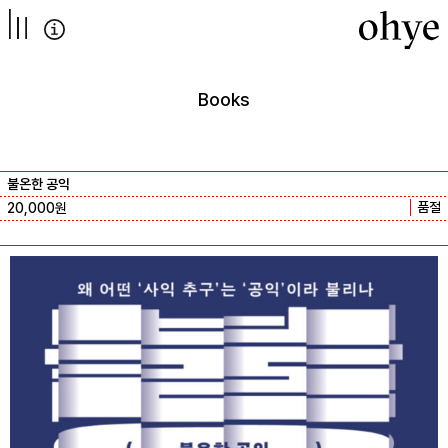
컨텐츠로
넘어가기
Books
불온한 공익
품절
20,000
원