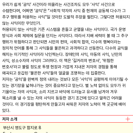
우리가 쉽게 ‘공익’ 사건이라 떠올리는 사건조차도 모두 ‘사익’ 사건으로
수렴한다며, 어쩌면 ‘공익’은 “사회적 약자의 사익 중 현재의 공동체 다수가 그
추구 행위를 허용하는 사익”일 것이란 도발적 주장을 펼친다. 그렇다면 허용되지
않는 사익이란 무엇인가.
허용되지 않는 사익은 기존 시스템을 흔들고 균열을 내는 사익이다. 국가 운영
방식과 사회 체제에 질문을 던지는 사익이다. 따라서 지배 세력이 볼 때 그 추구
행위가 위험하다고 판단되면 시민의 편의, 사회적 합의, 다수의 행복이라는
정치적 언어를 통해 그 사익들을 불온하고 과격하다고 선동한다. 다수의 공익을
해치는 이기적인 사익이라 낙인찍는다. 장애인의 사익, 아동의 사익, 난민의
사익, 성소수자의 사익이 그러하다. 이 책은 ‘길거리의 변호사’, ‘위험한
변호사’라고 불릴 정도로 투쟁 현장과 가깝게 지내온 저자의 경험을 통해
왜곡되고 둔갑된 ‘불온한 사익’들의 얼굴을 조명하는 데 집중한다.
저자는 ‘공익’을 완벽히 정의 내리는 것보다 모든 ‘사익’이 공평하게 이야기될 수
있는 경기장을 넓혀나가는 것이 중요하다고 믿는다. 별 노력 없이도 모두가 귀
기울이는 자의 사익과, 소리 지르고 바닥에 드러눕고 유서를 남겨야 겨우
목소리를 낼 수 있는 자의 사익이 동등한 경기 조건에 있다고 말하긴 어려울
것이다. 이 경기장을 평탄하게 만들고자 싸워온 저자의 노력이 책 곳곳에 배어
있다.
저자 소개
부산시 영도구 함지로 8