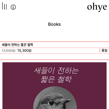
컨텐츠로
넘어가기
Books
새들이 전하는 짧은 철학
품절
17,000
원
15,300
원