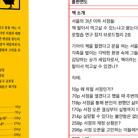
출판연도
책 소개
서울의 3년 이하 서점들:
책 팔아서 먹고살 수 있느냐고 묻는다
로컬숍 연구 잡지 브로드컬리 2호
기어이 책을 팔겠다고 문을 여는 서울
각축을 벌이는 각박한 환경 속에 그들
감당하는 상가 세입자로서, 책이라는 
팔아서 먹고살 수 있겠나?
차례:
10p 왜 하필 서점인가?
70p 서점을 열겠다고 했을 때 주변
118p 서점을 통해 본인이 원했던 삶
170p 서점 오픈 결심부터 실행까지 
214p 실망할 수 있다는 불안함은 없
258p 서점의 재정 상황은?
296p 서점 오픈을 고민하는 이들에