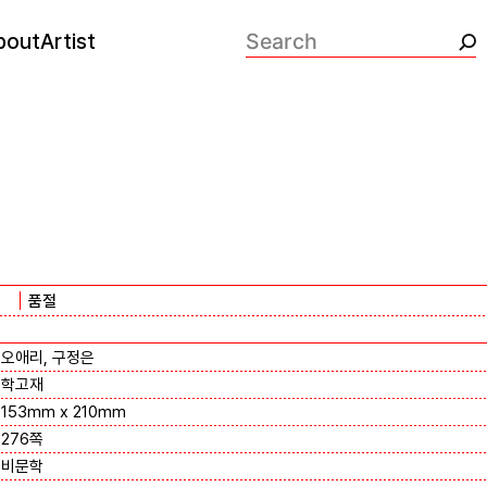
bout
Artist
검색:
품절
오애리, 구정은
학고재
153mm x 210mm
276쪽
비문학