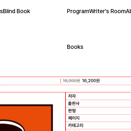
s
Blind Book
Program
Writer’s Room
A
Books
18,000
원
16,200
원
저자
출판사
판형
페이지
카테고리