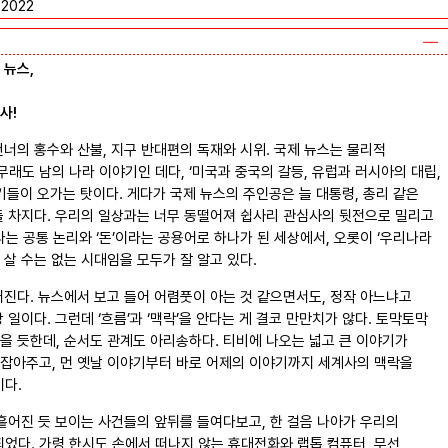
2022
 뉴스,
사!
건너의 홍수와 산불, 지구 반대편의 독재와 시위. 국제 뉴스는 물리적
래도 남의 나라 이야기인 데다, ‘미국과 중국의 갈등, 유럽과 러시아의 대립,
기들이 오가는 탓이다. 게다가 국제 뉴스의 주인공은 늘 대통령, 총리 같은
들 차지다. 우리의 일상과는 너무 동떨어져 쉽사리 관심사의 뒷전으로 밀리고
라는 공통 논리와 ‘돈’이라는 공용어로 하나가 된 세상에서, 오롯이 ‘우리나라
고 살 수는 없는 시대임을 모두가 잘 알고 있다.
어진다. 뉴스에서 보고 들어 어렴풋이 아는 것 같으면서도, 정작 아느냐고
 일이다. 그런데 ‘흐름’과 ‘맥락’을 안다는 게 결코 만만치가 않다. 토막토막
을 듯한데, 순서도 관계도 아리송하다. 티비에 나오는 넓고 큰 이야기가
 잡아주고, 먼 옛날 이야기부터 바로 어제의 이야기까지 세계사의 맥락을
다.
흩어진 듯 보이는 사건들의 앞뒤를 들여다보고, 한 걸음 나아가 우리의
었다. 가령 한시도 손에서 떠나지 않는 휴대전화와 랩톱 컴퓨터, 무선