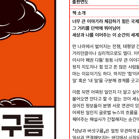
출판연도
책 소개
너무 큰 이야기라 체감하기 힘든 국제
그 거리를 단박에 뛰어넘어
세상과 나를 이어주는 이 순간의 세계
먼 나라에서 벌어지는 전쟁, 태평양 
거리만큼이나 심리적으로도 멀다. 아무
아시아 패권 다툼’ 등등 너무 큰 이야
정치 지도자나 힘 있고 돈 많은 사람
마는 이유이기도 하다. 하지만 ‘힘’이
일’ 혹은 ‘내 일’을 구분해 경계를 긋
이쯤 되면 어찌된 일인지 더 알고 싶
물어오면 안다고 할 수 없는 것이 세상
끊어진 정보들이 분명 서로 연관이 있
어찌된 일인지 글로벌 뉴스의 흐름을
꿰어주는 해설사가 간절해지는 순간이
『성냥과 버섯구름』은 얼핏 무관하게 
일상과 연결해보자는 생각에서 시작되