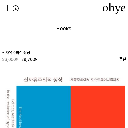
컨텐츠로
넘어가기
Books
신자유주의적 상상
품절
33,000
원
29,700
원