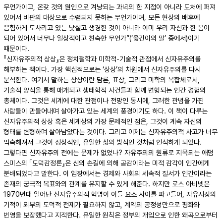
무언가이고, 온갖 것의 원인으로 겨냥되는 과녁의 한 지점이 아니라 도처에 퍼져
있어서 비판의 대상으로 수렴되지 못하는 무언가이며, 모든 현상의 배후에
음험하게 도사리고 있는 낯설고 생경한 것이 아니라 이미 우리 자신과 한 몸이
되어 있어서 너무나 일상적이고 친숙한 무언가”(‘옮긴이의 말’ 중에서)이기
때문이다.
『신자유주의적 상상』은 정치철학과 미학적-기술적 관점에서 신자유주의를
해부하는 책이다. 가장 핵심적으로는 ‘상상’의 차원에서 신자유주의를 다시
분석한다. 여기서 말하는 상상이란 담론, 표상, 그리고 미학의 복합체로서,
기술적 양식을 통해 매개되고 생태학적 사건들과 함께 변형되는 인간 경험의
총체이다. 그것은 세계에 대한 관점이나 전망인 동시에, 그러한 관념을 가진
사람들이 만들어내며 살아가고 있는 세계의 풍경이기도 하다. 이 책이 다루는
신자유주의적 상상 혹은 세계상의 가장 문제적인 점은, 그것이 계속 자신의
형태를 변형하며 살아남았다는 것이다. 그리고 이제는 신자유주의적 사고가 너무
익숙해져서 그것이 정상적인, 유일한 삶의 방식인 것처럼 인식하게 되었다.
그렇다면 신자유주의 전에는 문제가 없었나? 자유주의의 원류로 지목되는 애덤
스미스의 『도덕감정론』은 신의 손길에 의해 공감이라는 미적 감각이 인간에게
분배되었다고 말한다. 이 입장에서는 경제와 사회의 세속적 질서가 인간이라는
존재의 궁극적 목표와의 관계를 유지할 수 있게 해준다. 하지만 로스 아비넷은
1970년대 일어난 신자유주의적 혁명이 이들 요소 사이를 파고들어, 자유시장의
기적이 외부의 도덕적 전제가 필요하지 않고, 계약의 공정성만으로 평화와
번영을 보장했다고 지적한다. 유일한 원칙은 정부의 개입으로 인한 왜곡으로부터