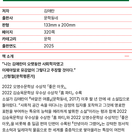
저자
김애란
출판사
문학동네
판형
133mm x 200mm
페이지
320쪽
카테고리
문학
출판연도
2025
책 소개
“나는 김애란이 오랫동안 사회학자였고
이제야말로 유감없이 그렇다고 주장할 것이다.”
_신형철(문학평론가)
2022 오영수문학상 수상작 「좋은 이웃」,
2022 김승옥문학상 우수상 수상작 「홈 파티」 수록
소설가 김애란이 『바깥은 여름』(문학동네, 2017) 이후 팔 년 만에 새 소설집으로
돌아왔다. “사회적 공간 속을 떠다니는 감정의 입자를 포착하고 그것에 명료한
표현을 부여하는 특유의 능력을 예리하게 발휘한 소설”이라는 평과 함께 2022
김승옥문학상 우수상을 수상한 「홈 파티」와 2022 오영수문학상 수상작인 「좋은
이웃」을 비롯해 총 일곱 편의 단편이 수록된 『안녕이라 그랬어』는 강력한 정서적
호소력과 딜레마적 물음으로 한 세계를 중층적으로 쌓아올리는 특장이 여전히