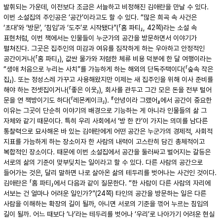
발휘되는 가운데, 이전보다 조금은 서늘하고 비정해진 김애란을 만날 수 있다.
이번 소설집의 주인공은 ‘공간’이라고도 할 수 있다. “많은 희곡 속 사건은
‘초대’와 ‘방문’, ‘침입’과 ‘도주’로 시작됐다”(「홈 파티」, 42쪽)라는 소설 속
표현처럼, 이번 책에서는 인물들이 누군가의 공간을 방문하면서 이야기가
펼쳐진다. 그곳은 집주인의 미감과 여유를 짐작하게 하는 우아하고 안정적인
공간이거나(「홈 파티」), 값싼 물가와 저렴한 체류 비용 덕분에 한 달 여행이라는
“생애 처음으로 누리는 사치”를 가능하게 하는 해외의 단독주택이다(「숲속 작은
집」). 또는 정성스레 가꾸고 사용해왔지만 이제는 새 집주인을 위해 이사 준비를
해야 하는 전셋집이거나(「좋은 이웃」), 회사를 관두고 그간 모은 돈을 전부 털어
문을 연 책방이기도 하다(「레몬케이크」). 『안녕이라 그랬어』에서 공간이 중요한
이유는 그곳이 단순히 이야기의 배경으로 기능하는 게 아니라 인물들의 삶 그
자체와 같기 때문이다. 특히 우리 사회에서 ‘방 한 칸’이 가지는 의미를 남다른
통찰력으로 묘사해온 바 있는 김애란에게 어떤 공간은 누군가의 경제적, 사회적
지표를 가늠하게 하는 장소이자 한 사람의 내력이 고스란히 담긴 총체적이고
복합적인 장소이다. 때문에 이번 소설집에서 공간을 둘러싸고 벌어지는 갈등은
서로의 삶의 기준이 맞부딪치는 일이라고 할 수 있다. 다른 사람의 공간으로
들어가는 것은, 달리 말하면 나로 살아온 삶의 테두리를 벗어나는 사건인 것이다.
김애란은 「홈 파티」에서 다음과 같이 질문한다. “한 사람이 다른 사람의 자리에
서보는 건 얼마나 어려운 일인가?”(24쪽) 타인의 공간을 방문하는 일은 다른
사람을 이해하는 확장의 길이 될까, 아니면 서로의 기준을 꺾어 누르는 침입의
길이 될까. 어느 때보다 ‘나’라는 테두리를 벗어나 ‘우리’로 나아가기 어려운 현실