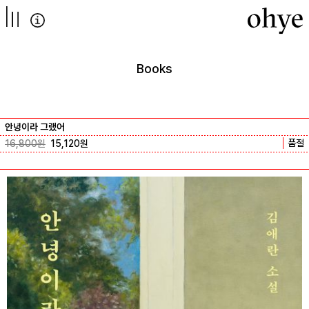
컨텐츠로
넘어가기
Books
안녕이라 그랬어
품절
16,800
원
15,120
원