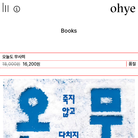
컨텐츠로
넘어가기
Books
오늘도 무사히
품절
18,000
원
16,200
원