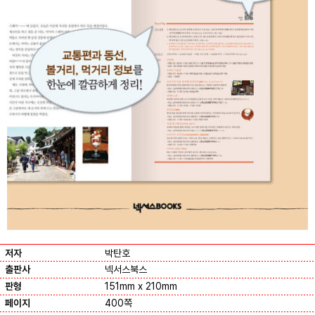
저자
박탄호
출판사
넥서스북스
판형
151mm x 210mm
페이지
400쪽