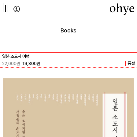
컨텐츠로
넘어가기
Books
일본 소도시 여행
품절
22,000
원
19,800
원