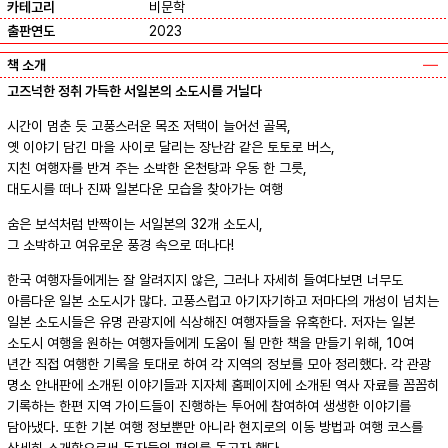
카테고리
비문학
출판연도
2023
책 소개
고즈넉한 정취 가득한 서일본의 소도시를 거닐다
시간이 멈춘 듯 고풍스러운 목조 저택이 늘어선 골목,
옛 이야기 담긴 마을 사이로 달리는 장난감 같은 토토로 버스,
지친 여행자를 반겨 주는 소박한 온천탕과 우동 한 그릇,
대도시를 떠나 진짜 일본다운 모습을 찾아가는 여행
숨은 보석처럼 반짝이는 서일본의 32개 소도시,
그 소박하고 여유로운 풍경 속으로 떠나다!
한국 여행자들에게는 잘 알려지지 않은, 그러나 자세히 들여다보면 너무도
아름다운 일본 소도시가 많다. 고풍스럽고 아기자기하고 저마다의 개성이 넘치는
일본 소도시들은 유명 관광지에 식상해진 여행자들을 유혹한다. 저자는 일본
소도시 여행을 원하는 여행자들에게 도움이 될 만한 책을 만들기 위해, 10여
년간 직접 여행한 기록을 토대로 하여 각 지역의 정보를 모아 정리했다. 각 관광
명소 안내판에 소개된 이야기들과 지자체 홈페이지에 소개된 역사 자료를 꼼꼼히
기록하는 한편 지역 가이드들이 진행하는 투어에 참여하여 생생한 이야기를
담아냈다. 또한 기본 여행 정보뿐만 아니라 현지로의 이동 방법과 여행 코스를
상세히 소개함으로써 독자들의 편의를 돕고자 했다.