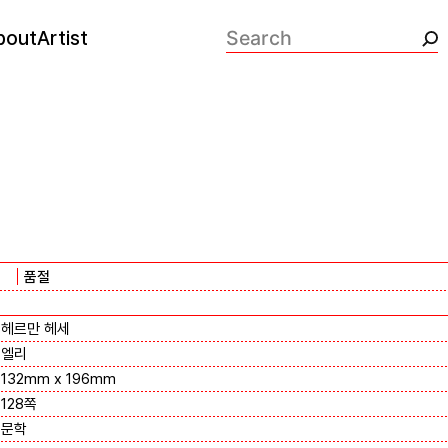
bout
Artist
검색:
품절
헤르만 헤세
엘리
132mm x 196mm
128쪽
문학