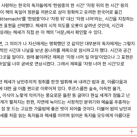
사랑하는 한국의 독자들에게 ‘한밤중의 한 시간’ ‘자정 뒤의 한 시간’ 등의
 이 책의 독일어 정본을 저본으로 삼아 정확하고 유려한 한국어로 옮긴
itternacht’를 ‘한밤중’이나 ‘자정 뒤’ 대신 ‘자정 너머’라는, 시간을 지칭하는
 표현을 선택했다. 헤세의 시적 의도를 오롯이 살려낸 것인데, 시간과
래는 헤세가 직접 쓴 이 책의 「서문」에서 확인할 수 있다.
면, 그 의미가 나 자신에게는 명확했던 것 같지만 대부분의 독자에게는 그렇지
 시적인 시간과 나날을 보낸 꿈나라를 제목으로 암시하고자 했다. 시간과 공간
곳을 말이다. 원래 붙이려던 제목은 ‘자정 너머 일 마일’이었으나 그 표현은
마일’을 너무 곧바로 연상시켰다. 그래서 제목을 ‘자정 너머 한 시간’으로
청년 헤세가 낭만주의적 정취를 한껏 발휘해 써 내려간 밤과 꿈, 아름다움과
에 대한 글 아홉 편으로 이루어져 있다. 푸르스름한 숲속, 아득한 물가,
, 이삭이 노랗게 익어가는 풍요로운 들판 등 글마다 현실 세계가 잠들고 난
세계가 펼쳐지는 한편, 자연에 녹아드는 서정적인 분위기와 예술을 추종하는
 잠 못 드는 고요한 가을밤에 좋은 벗이 되어줄 것이다. 더불어 밤의 낭만과
헤세를 처음 읽는 독자들과 헤세를 아끼며 읽어온 독자들 모두에게 아름다운