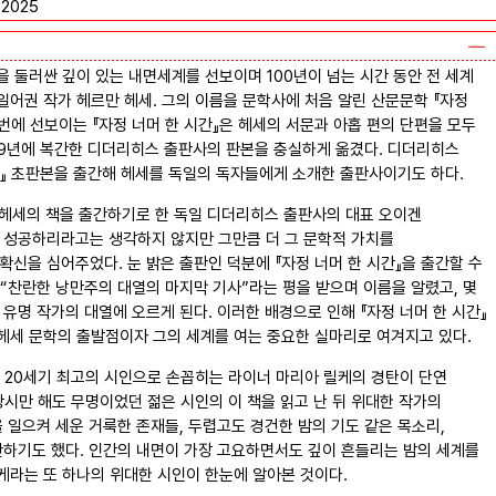
2025
 둘러싼 깊이 있는 내면세계를 선보이며 100년이 넘는 시간 동안 전 세계
어권 작가 헤르만 헤세. 그의 이름을 문학사에 처음 알린 산문문학 『자정
번에 선보이는 『자정 너머 한 시간』은 헤세의 서문과 아홉 편의 단편을 모두
19년에 복간한 디더리히스 출판사의 판본을 충실하게 옮겼다. 디더리히스
시간』 초판본을 출간해 헤세를 독일의 독자들에게 소개한 출판사이기도 하다.
인 헤세의 책을 출간하기로 한 독일 디더리히스 출판사의 대표 오이겐
 성공하리라고는 생각하지 않지만 그만큼 더 그 문학적 가치를
신을 심어주었다. 눈 밝은 출판인 덕분에 『자정 너머 한 시간』을 출간할 수
“찬란한 낭만주의 대열의 마지막 기사”라는 평을 받으며 이름을 알렸고, 몇
 유명 작가의 대열에 오르게 된다. 이러한 배경으로 인해 『자정 너머 한 시간』
헤세 문학의 출발점이자 그의 세계를 여는 중요한 실마리로 여겨지고 있다.
 20세기 최고의 시인으로 손꼽히는 라이너 마리아 릴케의 경탄이 단연
당시만 해도 무명이었던 젊은 시인의 이 책을 읽고 난 뒤 위대한 작가의
 일으켜 세운 거룩한 존재들, 두렵고도 경건한 밤의 기도 같은 목소리,
찬하기도 했다. 인간의 내면이 가장 고요하면서도 깊이 흔들리는 밤의 세계를
케라는 또 하나의 위대한 시인이 한눈에 알아본 것이다.