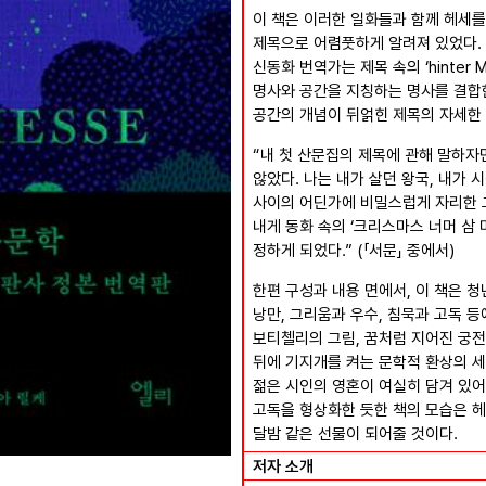
이 책은 이러한 일화들과 함께 헤세를 
제목으로 어렴풋하게 알려져 있었다.
신동화 번역가는 제목 속의 ‘hinter M
명사와 공간을 지칭하는 명사를 결합한
공간의 개념이 뒤얽힌 제목의 자세한 유
“내 첫 산문집의 제목에 관해 말하자
않았다. 나는 내가 살던 왕국, 내가
사이의 어딘가에 비밀스럽게 자리한 그
내게 동화 속의 ‘크리스마스 너머 삼 
정하게 되었다.” (「서문」 중에서)
한편 구성과 내용 면에서, 이 책은 
낭만, 그리움과 우수, 침묵과 고독 등
보티첼리의 그림, 꿈처럼 지어진 궁전
뒤에 기지개를 켜는 문학적 환상의 
젊은 시인의 영혼이 여실히 담겨 있어
고독을 형상화한 듯한 책의 모습은 
달밤 같은 선물이 되어줄 것이다.
저자 소개