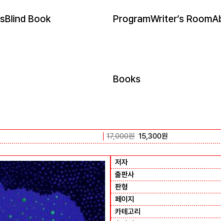
s
Blind Book
Program
Writer’s Room
A
Books
17,000
원
15,300
원
저자
출판사
판형
페이지
카테고리