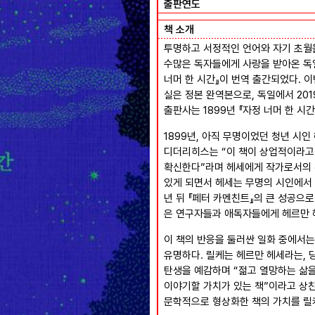
출판연도
책 소개
투명하고 서정적인 언어와 자기 초월을
수많은 독자들에게 사랑을 받아온 독일
너머 한 시간』이 번역 출간되었다. 이
실은 정본 완역본으로, 독일에서 20
출판사는 1899년 『자정 너머 한 
1899년, 아직 무명이었던 청년 시
디더리히스는 “이 책이 상업적이라고
확신한다”라며 헤세에게 작가로서의 확
있게 되면서 헤세는 무명의 시인에서 
년 뒤 『페터 카멘친트』의 큰 성공으로
은 연구자들과 애독자들에게 헤르만 
이 책의 반응을 둘러싼 일화 중에서는
유명하다. 릴케는 헤르만 헤세라는, 
탄생을 예감하며 “젊고 열망하는 삶을
이야기할 가치가 있는 책”이라고 상
문학적으로 형상화한 책의 가치를 릴