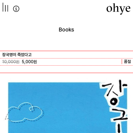
컨텐츠로
넘어가기
Books
장국영이 죽었다고
품절
10,000
원
5,000
원