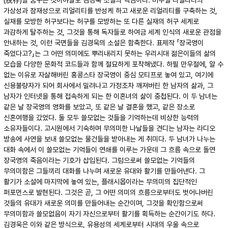
(脫存)을 꿈꾸는 것이야말로 김경욱 소설의 핵심이다. 버추얼 리얼리티의
가상성과 잠재성으로 리얼리티를 반성케 하고 새로운 리얼리티를 구축하는 것,
실재를 모방한 허구보다는 허구를 모방하는 또 다른 실재의 허구 세계로
과감하게 탈주하는 것, 그것을 통해 독자들로 하여금 세계 인식의 새로운 관점을
안내하는 것, 이런 국면들을 김경욱의 소설은 함축한다. 표제작 「장국영이
죽었다고?」는 그 어떤 의미에도 뿌리내리지 못하는 우리시대 젊은이들의 삶의
모습을 다양한 문화적 코드들과 함께 절묘하게 포착해냈다. 하필 만우절에, 알 수
없는 이유로 자살해버린 홍콩스타 장국영이 중심 모티프로 놓여 있고, 여기에
신용불량자가 되어 회사에서 밀려나고 가정조차 깨져버린 한 남자의 삶과, 그
남자가 인터넷을 통해 접속하게 되는 한 이혼녀의 삶이 중첩된다. 이 두 남녀는
같은 날 장국영의 영화를 보았고, 또 같은 날 결혼을 했고, 같은 장소로
신혼여행을 갔었다. 둘 모두 쓸모없는 것들을 기억하는데 비상한 능력의
소유자들이다. 고시원에서 기숙하며 무의미한 나날들을 견디는 남자는 라디오
방송에 사연을 보내 쓸모없는 물건들을 받아내는 게 취미다. 두 남녀가 나누는
대화 속에서 이 쓸모없는 기억들이 연쇄를 이루는 가운데 그 흐름 속으로 돌연
장국영의 죽음이라는 기호가 삽입된다. 그럼으로써 쓸모없는 기억들의
무의미함은 그들끼리 대화를 나누며 새로운 유대와 활기를 만들어낸다. 그
활기가 소설에 마지막에 놓여 있는, 플래시몹이라는 무의미의 집단적인
퍼포먼스로 발현된다. 그것은 곧, 그 어떤 의미의 흐름으로부터도 벗어나버린
것들의 유대가 새로운 의미를 만들어내는 순간이며, 그것을 확인함으로써
무의미함과 쓸모없음이 자기 자신으로부터 활기를 획득하는 순간이기도 하다.
김경욱은 이와 같은 방식으로, 유용성의 세계로부터 시대의 우울 속으로