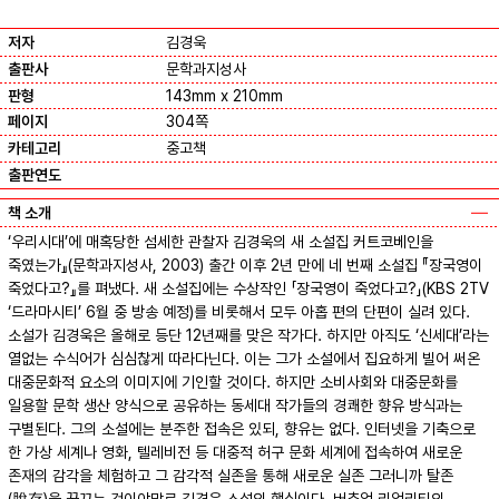
저자
김경욱
출판사
문학과지성사
판형
143mm x 210mm
페이지
304쪽
카테고리
중고책
출판연도
책 소개
‘우리시대’에 매혹당한 섬세한 관찰자 김경욱의 새 소설집 커트코베인을
죽였는가』(문학과지성사, 2003) 출간 이후 2년 만에 네 번째 소설집 『장국영이
죽었다고?』를 펴냈다. 새 소설집에는 수상작인 「장국영이 죽었다고?」(KBS 2TV
‘드라마시티’ 6월 중 방송 예정)를 비롯해서 모두 아홉 편의 단편이 실려 있다.
소설가 김경욱은 올해로 등단 12년째를 맞은 작가다. 하지만 아직도 ‘신세대’라는
열없는 수식어가 심심찮게 따라다닌다. 이는 그가 소설에서 집요하게 빌어 써온
대중문화적 요소의 이미지에 기인할 것이다. 하지만 소비사회와 대중문화를
일용할 문학 생산 양식으로 공유하는 동세대 작가들의 경쾌한 향유 방식과는
구별된다. 그의 소설에는 분주한 접속은 있되, 향유는 없다. 인터넷을 기축으로
한 가상 세계나 영화, 텔레비전 등 대중적 허구 문화 세계에 접속하여 새로운
존재의 감각을 체험하고 그 감각적 실존을 통해 새로운 실존 그러니까 탈존