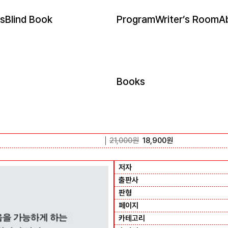
s
Blind Book
Program
Writer’s Room
A
Books
21,000
원
18,900
원
저자
출판사
판형
페이지
카테고리