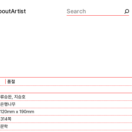
bout
Artist
검색:
품절
류승완, 지승호
은행나무
120mm x 190mm
314쪽
문학