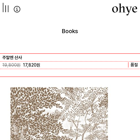
컨텐츠로
넘어가기
Books
주말엔 산사
품절
19,800
원
17,820
원