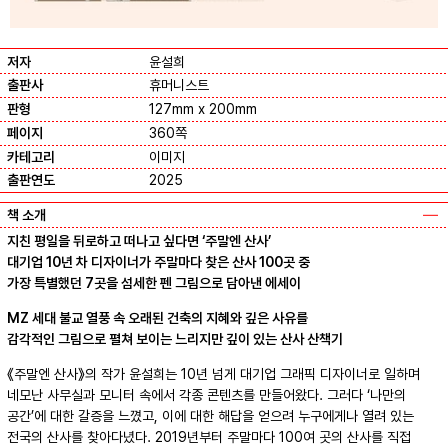
저자
윤설희
출판사
휴머니스트
판형
127mm x 200mm
페이지
360쪽
카테고리
이미지
출판연도
2025
책 소개
지친 평일을 뒤로하고 떠나고 싶다면 ‘주말엔 산사’
대기업 10년 차 디자이너가 주말마다 찾은 산사 100곳 중
가장 특별했던 7곳을 섬세한 펜 그림으로 담아낸 에세이
MZ 세대 불교 열풍 속 오래된 건축의 지혜와 깊은 사유를
감각적인 그림으로 펼쳐 보이는 느리지만 깊이 있는 산사 산책기
《주말엔 산사》의 작가 윤설희는 10년 넘게 대기업 그래픽 디자이너로 일하며
네모난 사무실과 모니터 속에서 각종 콘텐츠를 만들어왔다. 그러다 ‘나만의
공간’에 대한 갈증을 느꼈고, 이에 대한 해답을 얻으려 누구에게나 열려 있는
전국의 산사를 찾아다녔다. 2019년부터 주말마다 100여 곳의 산사를 직접