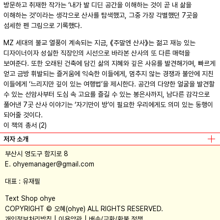
방문하고 취재한 작가는 ‘내가 발 디딘 공간을 이해하는 것이 곧 내 삶을
이해하는 것’이라는 생각으로 산사를 탐색했고, 그중 가장 각별했던 7곳을
섬세한 펜 그림으로 기록했다.
MZ 세대의 불교 열풍이 계속되는 지금, 《주말엔 산사》는 젊고 재능 있는
디자이너이자 성실한 직장인의 시선으로 바라본 산사의 또 다른 매력을
보여준다. 또한 오래된 건축에 담긴 삶의 지혜와 깊은 사유를 발견해가며, 빠르게
얻고 금방 휘발되는 즐거움에 익숙한 이들에게, 멈추지 않는 경쟁과 불안에 지친
이들에게 ‘느리지만 깊이 있는 여행법’을 제시한다. 공간의 다양한 얼굴을 발견할
수 있는 선암사부터 도심 속 고요를 즐길 수 있는 봉은사까지, 남다른 감각으로
풀어낸 7곳 산사 이야기는 ‘자기만이 방’이 필요한 우리에게도 의미 있는 동행이
되어줄 것이다.
이 책의 총서 (2)
저자 소개
부산시 영도구 함지로 8
E. ohyemanager@gmail.com
대표 : 유재필
Text Shop ohye
COPYRIGHT © 오혜(ohye) ALL RIGHTS RESERVED.
개인정보처리방침
이용약관
배송/교환/환불 정책