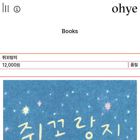
컨텐츠로
넘어가기
Books
쥐꼬랑지
품절
12,000
원