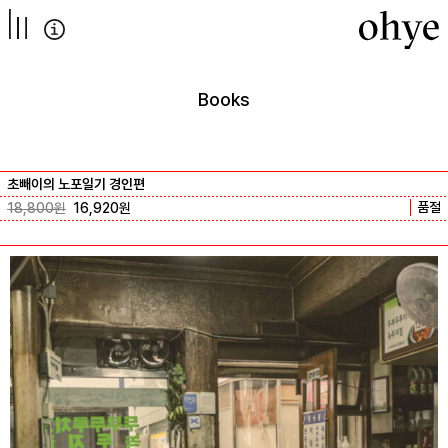
컨텐츠로
넘어가기
Books
초빼이의 노포일기 경인편
품절
18,800
원
16,920
원