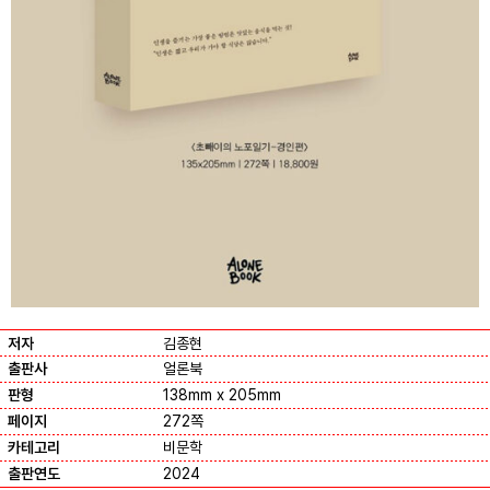
저자
김종현
출판사
얼론북
판형
138mm x 205mm
페이지
272쪽
카테고리
비문학
출판연도
2024