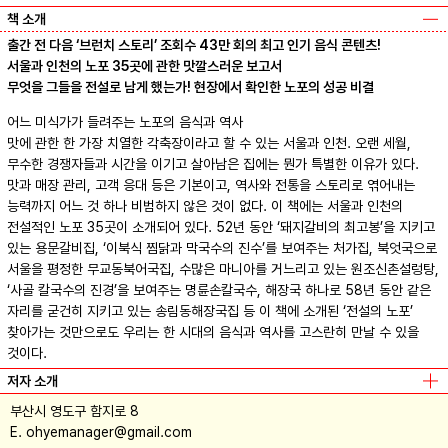
책 소개
출간 전 다음 ‘브런치 스토리’ 조회수 43만 회의 최고 인기 음식 콘텐츠!
서울과 인천의 노포 35곳에 관한 맛깔스러운 보고서
무엇을 그들을 전설로 남게 했는가! 현장에서 확인한 노포의 성공 비결
어느 미식가가 들려주는 노포의 음식과 역사
맛에 관한 한 가장 치열한 각축장이라고 할 수 있는 서울과 인천. 오랜 세월,
무수한 경쟁자들과 시간을 이기고 살아남은 집에는 뭔가 특별한 이유가 있다.
맛과 매장 관리, 고객 응대 등은 기본이고, 역사와 전통을 스토리로 엮어내는
능력까지 어느 것 하나 비범하지 않은 것이 없다. 이 책에는 서울과 인천의
전설적인 노포 35곳이 소개되어 있다. 52년 동안 ‘돼지갈비의 최고봉’을 지키고
있는 용문갈비집, ‘이북식 찜닭과 막국수의 진수’를 보여주는 처가집, 북엇국으로
서울을 평정한 무교동북어국집, 수많은 마니아를 거느리고 있는 원조신촌설렁탕,
‘사골 칼국수의 진경’을 보여주는 명륜손칼국수, 해장국 하나로 58년 동안 같은
자리를 굳건히 지키고 있는 송림동해장국집 등 이 책에 소개된 ‘전설의 노포’
찾아가는 것만으로도 우리는 한 시대의 음식과 역사를 고스란히 만날 수 있을
것이다.
저자 소개
부산시 영도구 함지로 8
E. ohyemanager@gmail.com