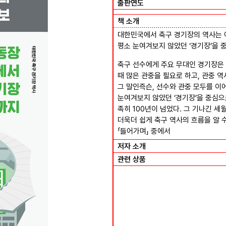
출판연도
책 소개
대한민국에서 축구 경기장의 역사는
평소 눈여겨보지 않았던 ‘경기장’을 
축구 선수에게 주요 무대인 경기장은 
때 많은 관중을 필요로 하고, 관중 
그 말인즉슨, 선수와 관중 모두를 이어
눈여겨보지 않았던 ‘경기장’을 중심으
족히 100년이 넘었다. 그 기나긴 세
더욱더 쉽게 축구 역사의 흐름을 알 수
「들어가며」 중에서
저자 소개
관련 상품
서포터의 탄생 1990~2005
FA컵 온- 한국축구 백년의 흔적들