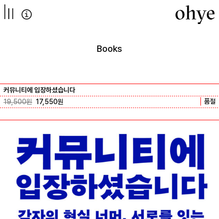
컨텐츠로
넘어가기
Books
커뮤니티에 입장하셨습니다
품절
19,500
원
17,550
원