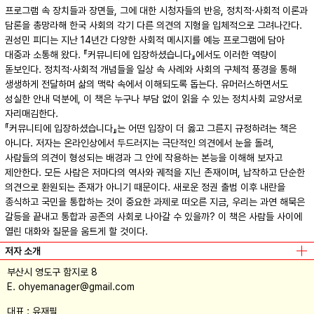
프로그램 속 장치들과 장면들, 그에 대한 시청자들의 반응, 정치적·사회적 이론과
담론을 총망라해 한국 사회의 각기 다른 의견의 지형을 입체적으로 그려나간다.
권성민 피디는 지난 14년간 다양한 사회적 메시지를 예능 프로그램에 담아
대중과 소통해 왔다. 『커뮤니티에 입장하셨습니다』에서도 이러한 역량이
돋보인다. 정치적·사회적 개념들을 일상 속 사례와 사회의 구체적 풍경을 통해
생생하게 전달하며 삶의 맥락 속에서 이해되도록 돕는다. 유머러스하면서도
성실한 안내 덕분에, 이 책은 누구나 부담 없이 읽을 수 있는 정치사회 교양서로
자리매김한다.
『커뮤니티에 입장하셨습니다』는 어떤 입장이 더 옳고 그른지 규정하려는 책은
아니다. 저자는 온라인상에서 두드러지는 극단적인 의견에서 눈을 돌려,
사람들의 의견이 형성되는 배경과 그 안에 작용하는 본능을 이해해 보자고
제안한다. 모든 사람은 저마다의 역사와 궤적을 지닌 존재이며, 납작하고 단순한
의견으로 환원되는 존재가 아니기 때문이다. 새로운 정권 출범 이후 내란을
종식하고 국민을 통합하는 것이 중요한 과제로 떠오른 지금, 우리는 과연 해묵은
갈등을 끝내고 통합과 공존의 사회로 나아갈 수 있을까? 이 책은 사람들 사이에
열린 대화와 질문을 움트게 할 것이다.
저자 소개
부산시 영도구 함지로 8
E. ohyemanager@gmail.com
대표 : 유재필