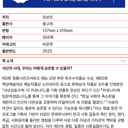
저자
권성민
출판사
돌고래
판형
137mm x 210mm
페이지
356쪽
카테고리
비문학
출판연도
2025
책 소개
극단의 시대, 우리는 어떻게 공존할 수 있을까?
제3회 청룡시리즈어워즈 예능·교양 부문 최우수작품상 수상, 제60회
백상예술대상 예능작품상 노미네이트 등으로 화제성과 작품성 모두를 인정받은
「사상검증구역: 더 커뮤니티」를 기획·연출한 권성민 피디가 신간 『커뮤니티에
입장하셨습니다』를 통해 그 이야기를 확장해 간다. “현실 사회의 축소판을
재현하고 인간의 다면성을 조명하며 리얼리티의 새 지평을 열었다.” “서로의
의견이 달라도 충분히 공존할 수 있다는 가능성을 제시했다.”라는 평을 받은 이
프로그램 기획의 기반이 되었던 문제의식부터 한국 사회 갈등의 축인 정치, 젠더,
계급, 사회윤리를 둘러싼 쟁점을 다루며 서로 다른 이념과 가치관의 맥락을 균형
잡힌 시선으로 펼쳐 보인다. 저자 개인의 경험, 일종의 사회실험이기도 한