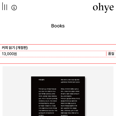
컨텐츠로
넘어가기
Books
커피 읽기 (개정판)
품절
13,000
원