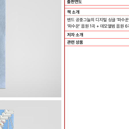
출판연도
책 소개
밴드 공중그늘의 디지털 싱글 ‘파수꾼
‘파수꾼’ 음원 1곡 + 데모앨범 음원 
저자 소개
관련 상품
프이치 책갈피#2
프이치 입춘축 #4
Dog Days of Summer #1
프이치 포스터 캘린더
프이치 책갈피#1
프이치 입춘축 #3