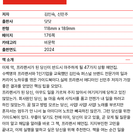
저자
김인숙, 신민주
출판사
닷닷
판형
118mm x 189mm
페이지
176쪽
카테고리
비문학
출판연도
2024
책 소개
이제 막, 프리랜서가 된 당신이 반드시 마주하게 될 47가지 상황 예언집.
수백명의 프리랜서와 1인기업을 교육했던 김인숙 퍼스널 브랜드 전문가의 일과
커리어 노하우를 엮은 가이드북이다.실제 프리랜서 에디터인 신민주 저자가 가장
좋은 결과를 얻었던 핵심 팁을 모았다.
프리랜서가 된 당신, 아무도 일을 가르쳐 주지 않아서 여기저기에 당하고 있진
않았는가. 회사원인 당신, 늘 마음 속에 사직서를 품고 언젠가 내 일을 하려고
하진 않았는가. 꿈 많고 방법 모르는 당신, 사업! 사업! 사업! 노래를 부르지만
혼자서는 엄두가 안 나서 늘 아이디어 노트만 빼곡하진 않은가. 그런 당신을 위한
가이드북이 있다. 무릎이 닿기도 전에 이미, 당신이 갖고 있을, 곧 갖게 될 질문을
이미 알고 해답을 알려줄 바로 그 책, 프리랜서 예언집. 지지부진한 고민을
끝내고, 이제 실행을 말하고 싶은 당신을 위해 추천한다. 책을 여는 순간 일을