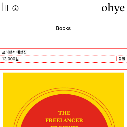
컨텐츠로
넘어가기
Books
프리랜서 예언집
품절
13,000
원