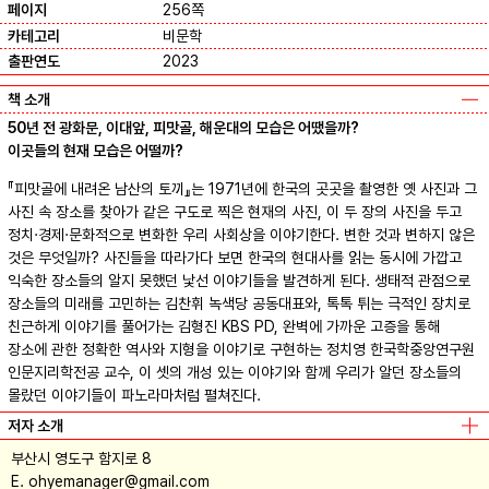
페이지
256쪽
카테고리
비문학
출판연도
2023
책 소개
50년 전 광화문, 이대앞, 피맛골, 해운대의 모습은 어땠을까?
이곳들의 현재 모습은 어떨까?
『피맛골에 내려온 남산의 토끼』는 1971년에 한국의 곳곳을 촬영한 옛 사진과 그
사진 속 장소를 찾아가 같은 구도로 찍은 현재의 사진, 이 두 장의 사진을 두고
정치·경제·문화적으로 변화한 우리 사회상을 이야기한다. 변한 것과 변하지 않은
것은 무엇일까? 사진들을 따라가다 보면 한국의 현대사를 읽는 동시에 가깝고
익숙한 장소들의 알지 못했던 낯선 이야기들을 발견하게 된다. 생태적 관점으로
장소들의 미래를 고민하는 김찬휘 녹색당 공동대표와, 톡톡 튀는 극적인 장치로
친근하게 이야기를 풀어가는 김형진 KBS PD, 완벽에 가까운 고증을 통해
장소에 관한 정확한 역사와 지형을 이야기로 구현하는 정치영 한국학중앙연구원
인문지리학전공 교수, 이 셋의 개성 있는 이야기와 함께 우리가 알던 장소들의
몰랐던 이야기들이 파노라마처럼 펼쳐진다.
저자 소개
부산시 영도구 함지로 8
E. ohyemanager@gmail.com