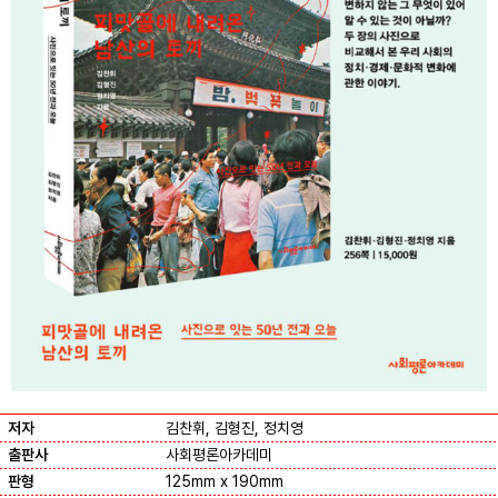
저자
김찬휘, 김형진, 정치영
출판사
사회평론아카데미
판형
125mm x 190mm