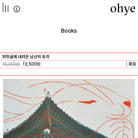
컨텐츠로
넘어가기
Books
피맛골에 내려온 남산의 토끼
품절
15,000
원
13,500
원