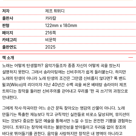
저자
제프 튀위디
출판사
카라칼
판형
122mm x 180mm
페이지
216쪽
카테고리
비문학
출판연도
2025
책 소개
노래는 어떻게 탄생할까? 음악가들조차 종종 자신이 어떻게 곡을 썼는지
설명하지 못한다. 그래서 송라이팅에는 신비주의가 쉽게 들러붙는다. 하지만
노래의 탄생이 아니라 노래 탄생의 조건은 그만큼 신비롭지 않다면? 록 밴드
윌코(Wilco)의 리더이자 지난 40년간 수백 곡을 써온 베테랑 송라이터 제프
트위디는 창작을 둘러싼 신비주의를 걷어내고 우리를 ‘한 곡 쓰기’의 과정으로
안내한다.
그에게 작사·작곡이란 어느 순간 문득 찾아오는 영감의 산물이 아니다. 노래
만들기는 특출한 재능보다 작고 규칙적인 실천들로 비로소 달성되며, 뮤지션이
되는 것보다 중요한 일은 예술을 통해서만 느낄 수 있는 온전한 기쁨을 경험하는
것이다. 트위디는 창작에 따르는 불완전성을 받아들이고 두려움 없이 창조의
바다로 뛰어들기를 권한다. 음악을 사랑하지만 창작은 내 영역이 아니라고