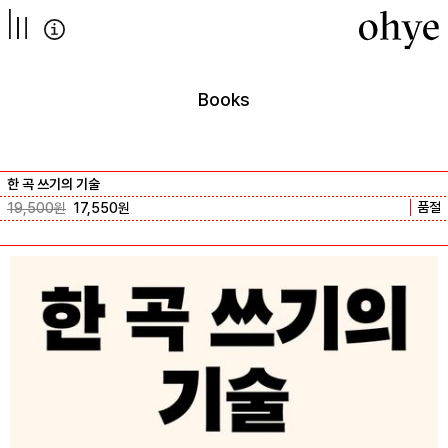
컨텐츠로
넘어가기
Books
한 곡 쓰기의 기술
품절
19,500
원
17,550
원