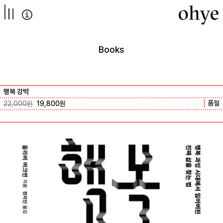
컨텐츠로
넘어가기
Books
행복 강박
품절
22,000
원
19,800
원