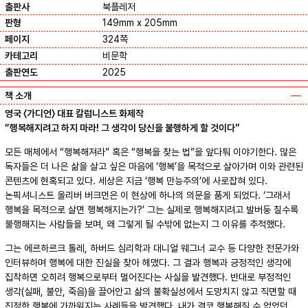
출판사
북플레저
판형
149mm x 205mm
페이지
324쪽
카테고리
비문학
출판연도
2025
책 소개
영국 〈가디언〉 대표 칼럼니스트 화제작
“행복해지려고 하지 마라! 그 생각이 당신을 불행하게 할 것이다”
모든 매체에서 “행복해져라” 혹은 “행복을 찾는 법”을 앞다퉈 이야기한다. 많은
독자들은 더 나은 삶을 살고 싶은 마음에 ‘행복’을 목적으로 살아가며 이와 관련된
콘텐츠에 현혹되고 있다. 세상은 지금 ‘행복 만능주의’에 사로잡혀 있다.
논픽셔니스트 올리버 버크먼은 이 현상에 하나의 의문을 품게 되었다. ‘그래서
행복을 목적으로 살면 행복해지는가?’ 그는 실제로 행복해지려고 발버둥 칠수록
불행해지는 사람들을 보며, 왜 그렇게 될 수밖에 없는지 그 이유를 추적했다.
그는 에르하르크 톨레, 하버드 심리학과 대니얼 웨그너 교수 등 다양한 전문가와
인터뷰하며 행복에 대한 진실을 찾아 헤맸다. 그 결과 행복과 긍정적인 생각에
집착하면 오히려 행복으로부터 멀어진다는 사실을 발견했다. 반대로 부정적인
생각(실패, 불안, 죽음)을 끌어안고 삶의 불확실성에서 도망치지 않고 직면할 때
진정한 행복에 가까워지는 사례들을 발견했다. 내가 결코 행복해질 수 없었던