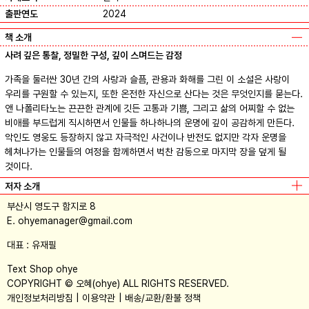
출판연도
2024
책 소개
사려 깊은 통찰, 정밀한 구성, 깊이 스며드는 감정
가족을 둘러싼 30년 간의 사랑과 슬픔, 관용과 화해를 그린 이 소설은 사랑이
우리를 구원할 수 있는지, 또한 온전한 자신으로 산다는 것은 무엇인지를 묻는다.
앤 나폴리타노는 끈끈한 관계에 깃든 고통과 기쁨, 그리고 삶의 어찌할 수 없는
비애를 부드럽게 직시하면서 인물들 하나하나의 운명에 깊이 공감하게 만든다.
악인도 영웅도 등장하지 않고 자극적인 사건이나 반전도 없지만 각자 운명을
헤쳐나가는 인물들의 여정을 함께하면서 벅찬 감동으로 마지막 장을 덮게 될
것이다.
저자 소개
부산시 영도구 함지로 8
E. ohyemanager@gmail.com
대표 : 유재필
Text Shop ohye
COPYRIGHT © 오혜(ohye) ALL RIGHTS RESERVED.
개인정보처리방침
이용약관
배송/교환/환불 정책