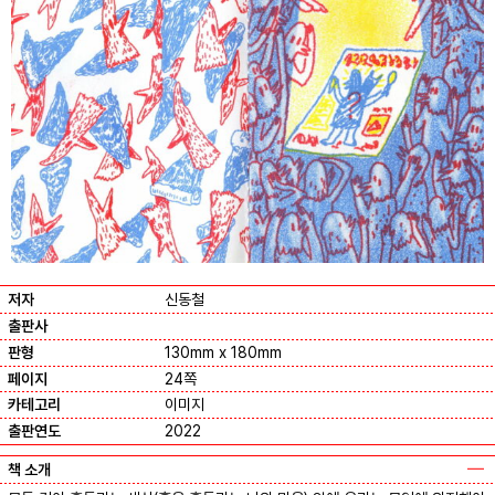
저자
신동철
출판사
판형
130mm x 180mm
페이지
24쪽
카테고리
이미지
출판연도
2022
책 소개