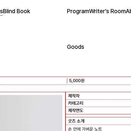
s
Blind Book
Program
Writer’s Room
A
Goods
5,000
원
제작자
카테고리
제작연도
굿즈 소개
손 안에 가벼운 노트