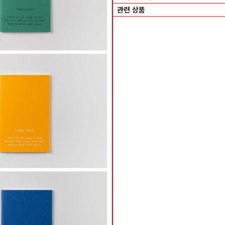
관련 상품
Caprice memo pad – Beige
Caprice memo pad – Rose
Caprice memo pad – Turquoise
Caprice memo pad – Azalea