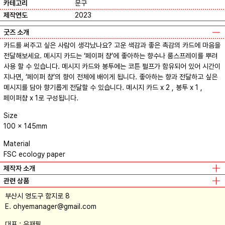
카테고리
문구
제작연도
2023
굿즈 소개
카드를 써주고 싶은 사람이 생각났나요? 고운 색감과 좋은 촉감의 카드에 마음을
전달해보세요. 메시지 카드는 ‘페이퍼 챰’에 좋아하는 향수나 룸스프레이를 뿌려
사용 할 수 있습니다. 메시지 카드와 봉투에는 코튼 펄프가 함유되어 있어 시간이
지나면, ‘페이퍼 챰’의 향이 전체에 배이게 됩니다. 좋아하는 향과 전달하고 싶은
메시지를 담아 향기롭게 전달할 수 있습니다. 메시지 카드 x 2 , 봉투 x 1 ,
페이퍼챰 x 1로 구성됩니다.
Size
100 × 145mm
Material
FSC ecology paper
제작자 소개
관련 상품
Color memo paper
트롤스페이퍼
부산시 영도구 함지로 8
Bookmark set (4Type)
트롤스페이퍼
E. ohyemanager@gmail.com
Message card – THANK YOU
트롤스페이퍼
대표 : 유재필