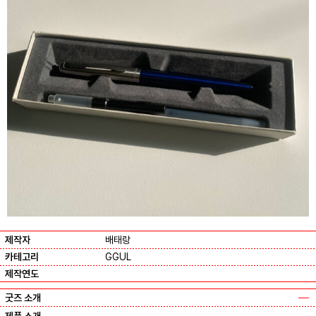
제작자
배태랑
카테고리
GGUL
제작연도
굿즈 소개
제품 소개