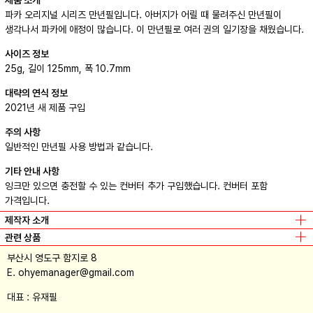
파카 오리지널 시리즈 만년필입니다. 아버지가 어릴 때 물려주신 만년필이
생각나서 파카에 애정이 많습니다. 이 만년필로 여러 권의 일기장을 채웠습니다.
사이즈 정보
25g, 길이 125mm, 폭 10.7mm
대략의 연식 정보
2021년 새 제품 구입
주의 사항
일반적인 만년필 사용 방법과 같습니다.
기타 안내 사항
잉크만 있으면 충전할 수 있는 컨버터 추가 구입했습니다. 컨버터 포함
가격입니다.
제작자 소개
관련 상품
STANLEY 클래식 런치박스
배태랑
부산시 영도구 함지로 8
커피 마시는 동안은 일하지 말아야지
배태랑
/
기록의형태
E. ohyemanager@gmail.com
나만 이렇게 우울할 리 없잖아
배태랑
/
기록의 형태
대표 : 유재필
댕뇨일기
배태랑
/
기록의형태