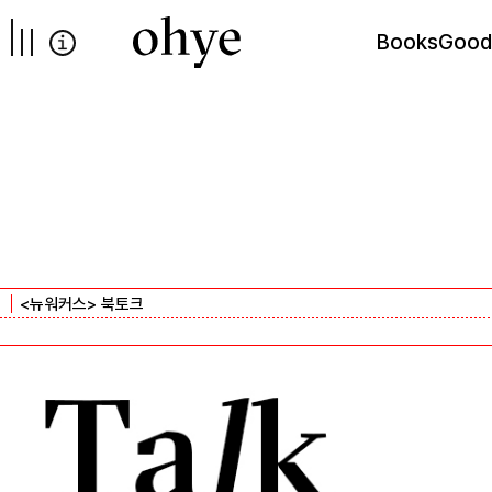
컨텐츠로
넘어가기
Books
Good
<뉴워커스> 북토크