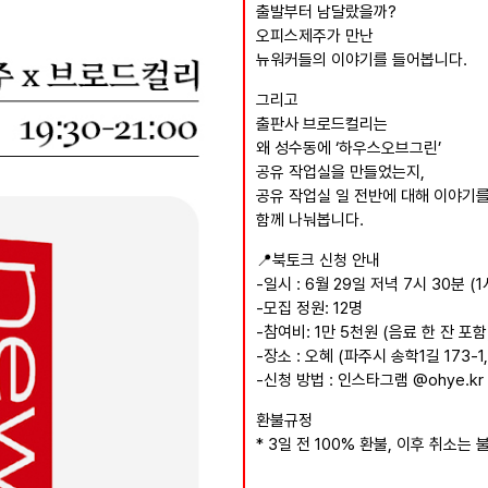
출발부터 남달랐을까?
오피스제주가 만난
뉴워커들의 이야기를 들어봅니다.
그리고
출판사 브로드컬리는
왜 성수동에 ‘하우스오브그린’
공유 작업실을 만들었는지,
공유 작업실 일 전반에 대해 이야기
함께 나눠봅니다.
📍북토크 신청 안내
-일시 : 6월 29일 저녁 7시 30분 (
-모집 정원: 12명
-참여비: 1만 5천원 (음료 한 잔 포함
-장소 : 오혜 (파주시 송학1길 173-1,
-신청 방법 : 인스타그램 @ohye.kr
환불규정
* 3일 전 100% 환불, 이후 취소는