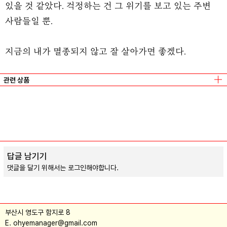
있을 것 같았다. 걱정하는 건 그 위기를 보고 있는 주변
사람들일 뿐.
지금의 내가 멸종되지 않고 잘 살아가면 좋겠다.
관련 상품
머지않아 여름은 끝나겠지만
김종완
/
독립출판
오렌지 카스텔라
김종완
/
독립출판
연인들
김종완
/
독립출판
답글 남기기
댓글을 달기 위해서는
로그인
해야합니다.
부산시 영도구 함지로 8
E. ohyemanager@gmail.com