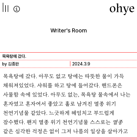
컨텐츠로
넘어가기
Writer's Room
목욕탕에 갔다.
by 김종완
2024.3.9
목욕탕에 갔다. 아무도 없고 탕에는 따뜻한 물이 가득
채워져있었다. 샤워를 하고 탕에 들어갔다. 핸드폰은
사물함 속에 있었다. 아무도 없는, 목욕탕 물속에서 나는
혼자였고 혼자여서 좋았고 홀로 남겨진 멸종 위기
천연기념물 같았다. 느긋하게 헤엄치고 부드럽게
잠수했다. 왠지 멸종 위기 천연기념물 스스로는
멸종
같은 심각한 걱정은 없이 그저 나름의 일상을 살아가고