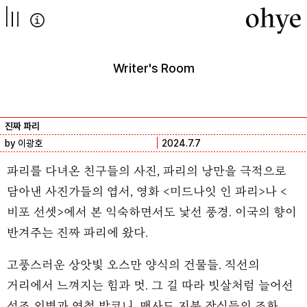
컨텐츠로
넘어가기
Writer's Room
진짜 파리
by 이광호
2024.7.7
파리를 다녀온 친구들의 사진, 파리의 낭만을 극적으로
담아낸 사진가들의 엽서, 영화 <미드나잇 인 파리>나 <
비포 선셋>에서 본 익숙하면서도 낯선 풍경. 이국의 향이
반겨주는 진짜 파리에 왔다.
고풍스러운 상앗빛 오스만 양식의 건물들. 직선의
거리에서 느껴지는 힘과 멋. 그 길 따라 빗살처럼 늘어선
석조 외벽과 연철 발코니, 맨사드 지붕 장식들의 조화.