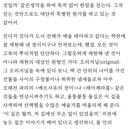
것일까’ 같은생각을 하며 목적 없이 한참을 걷는다. 그저
걷는 것만으로도 대단히 특별한 뭔가를 하고 있는 것
같아서.
걷다가 걷다가 도시 전체가 예술 테마파크 같다는 착란에
잘 재현해 낸 장식이구나 만져보는데, 웬걸. 모든 것이
고목의 뿌리처럼 단단하다. 그럴듯하게 재현해 낸 것이
아니라 재현의 대상인 원형인 거다. 오리지널(original).
그 오리지널들 속에 있다 보니, 백 년 단위의 나이를 가진
건물들 사이의 구정물이나 퀴퀴한 냄새들조차 아주
오래전 파리의 <베르사유의 장미>나 <레미제라블> 같은
것들을 연상시켜주기도 하고, 울퉁불퉁 돌길은 이 길을
사색하며 산책했을 수많은 예술가를 떠올리게 해 준다.
‘이 길은 뭘까, 저 길에선 무슨 일이 있었을까.’ 지천에
농도 짙은 이야기가 배어 있다고 생각하니, 몸 안의