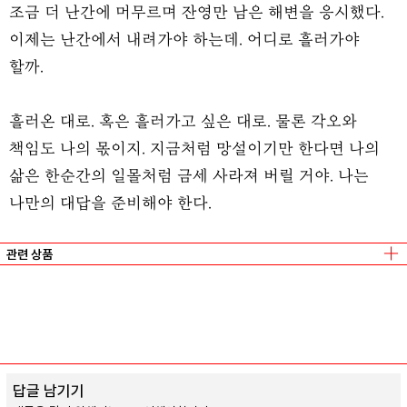
조금 더 난간에 머무르며 잔영만 남은 해변을 응시했다.
이제는 난간에서 내려가야 하는데. 어디로 흘러가야
할까.
흘러온 대로. 혹은 흘러가고 싶은 대로. 물론 각오와
책임도 나의 몫이지. 지금처럼 망설이기만 한다면 나의
삶은 한순간의 일몰처럼 금세 사라져 버릴 거야. 나는
나만의 대답을 준비해야 한다.
관련 상품
조용한 하루
오수영
/
고어라운드
사랑의 장면들
오수영
/
고어라운드
순간을 잡아두는 방법
오수영
/
스토리지북앤필름
답글 남기기