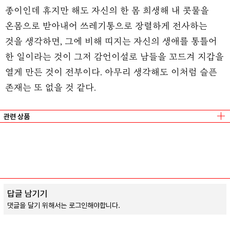
종이인데 휴지만 해도 자신의 한 몸 희생해 내 콧물을
온몸으로 받아내어 쓰레기통으로 장렬하게 전사하는
것을 생각하면, 그에 비해 띠지는 자신의 생애를 통틀어
한 일이라는 것이 그저 감언이설로 남들을 꼬드겨 지갑을
열게 만든 것이 전부이다. 아무리 생각해도 이처럼 슬픈
존재는 또 없을 것 같다.
관련 상품
소심한 사람
유재필
/
메모리래인
책방과 유재필
유재필
/
오혜
원래 그렇게 말이 없어요? (개정증보판)
유재필
/
오혜
답글 남기기
댓글을 달기 위해서는
로그인
해야합니다.